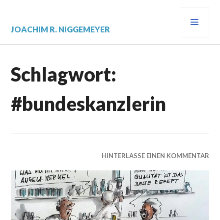
Zum
PRI
Inhalt
springen
MEN
JOACHIM R. NIGGEMEYER
Schlagwort:
#bundeskanzlerin
HINTERLASSE EINEN KOMMENTAR