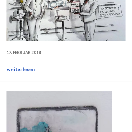
17. FEBRUAR 2018
Hat es sich ausgeMERKELt? Was kommt dann?
weiterlesen