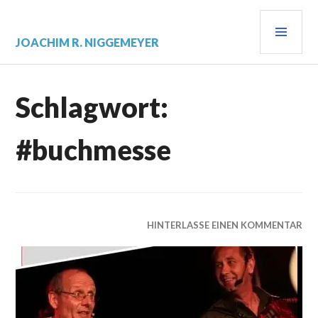
Zum
PRI
Inhalt
springen
MEN
JOACHIM R. NIGGEMEYER
Schlagwort:
#buchmesse
HINTERLASSE EINEN KOMMENTAR