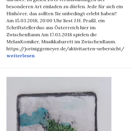
besonderen Art einladen zu dürfen. Jede für sich ein
Hinhörer, das sollten Sie unbedingt erlebt haben!!
Am 15.03.2018, 20:00 Uhr liest J.H. Praßl, ein
Schriftstellerduo aus Österreich hier im
ZwischenRaum Am 17.03.2018 spielen die
MelanKomiker, Musikkabarett im ZwischenRaum.
https://joriniggemeyer.de/aktivitaeten-uebersicht/
Einladung: J.H. Praßl und die MelanKomiker im Mo
weiterlesen