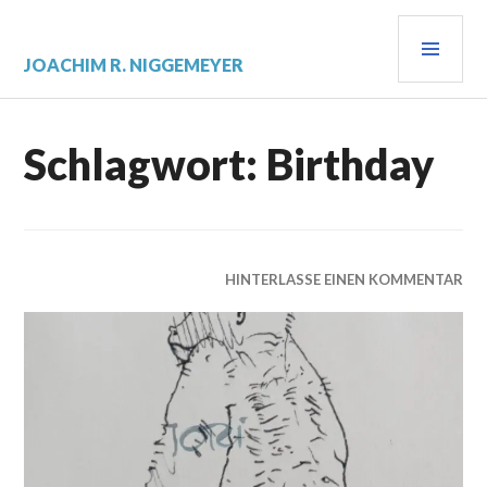
Zum
PRI
Inhalt
springen
MEN
JOACHIM R. NIGGEMEYER
Schlagwort:
Birthday
HINTERLASSE EINEN KOMMENTAR