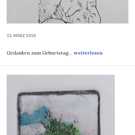
13. MÄRZ 2018
60…
Gedanken zum Geburtstag…
weiterlesen