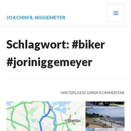
Zum
PRI
Inhalt
springen
MEN
JOACHIM R. NIGGEMEYER
Schlagwort:
#biker
#joriniggemeyer
HINTERLASSE EINEN KOMMENTAR