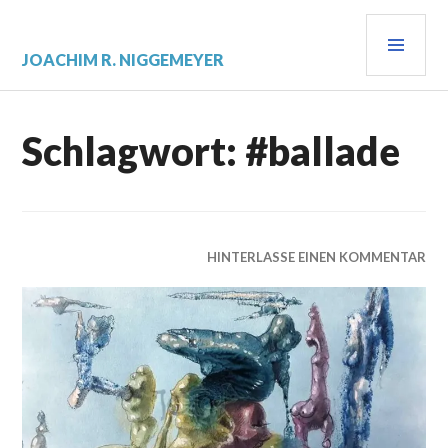
Zum
PRI
Inhalt
springen
MEN
JOACHIM R. NIGGEMEYER
Schlagwort:
#ballade
HINTERLASSE EINEN KOMMENTAR