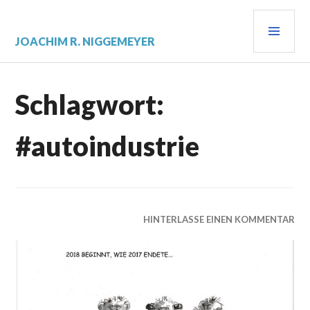
Zum
PRI
Inhalt
springen
MEN
JOACHIM R. NIGGEMEYER
Schlagwort:
#autoindustrie
HINTERLASSE EINEN KOMMENTAR