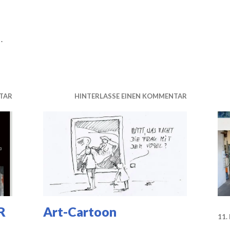
…
m 11.05.2019
TAR
HINTERLASSE EINEN KOMMENTAR
R
Art-Cartoon
11.