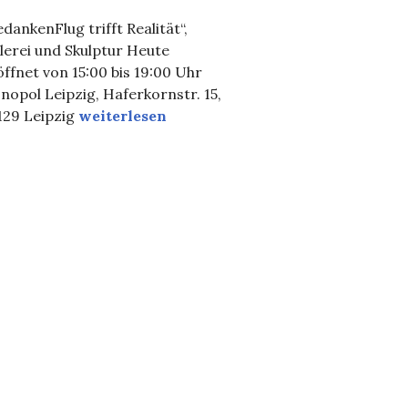
dankenFlug trifft Realität“,
lerei und Skulptur Heute
ffnet von 15:00 bis 19:00 Uhr
opol Leipzig, Haferkornstr. 15,
Einladung, Ausstellung Jori Niggemeyer
129 Leipzig
weiterlesen