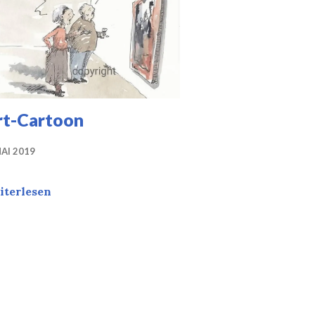
rt-Cartoon
MAI 2019
t-Cartoon
iterlesen