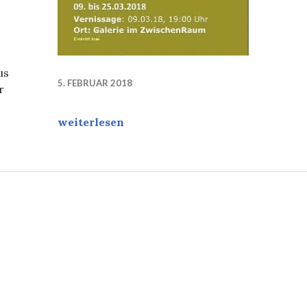
us
5. FEBRUAR 2018
r
Vernissage, nur noch wenige Wochen…
weiterlesen