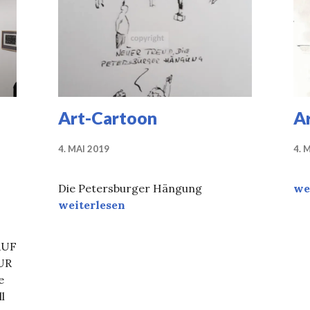
Art-Cartoon
A
4. MAI 2019
4. 
Ar
Die Petersburger Hängung
we
Art-Cartoon
weiterlesen
AUF
UR
e
l