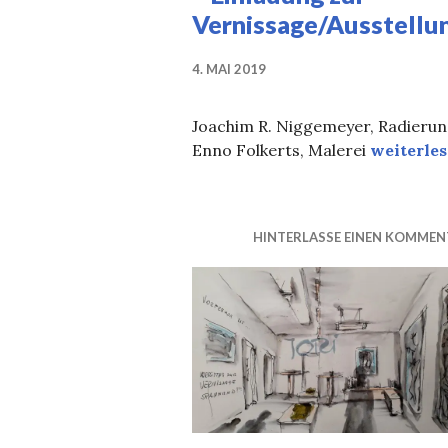
Vernissage/Ausstellu
4. MAI 2019
Joachim R. Niggemeyer, Radierun
11.05.201
Enno Folkerts, Malerei
weiterle
HINTERLASSE EINEN KOMMEN