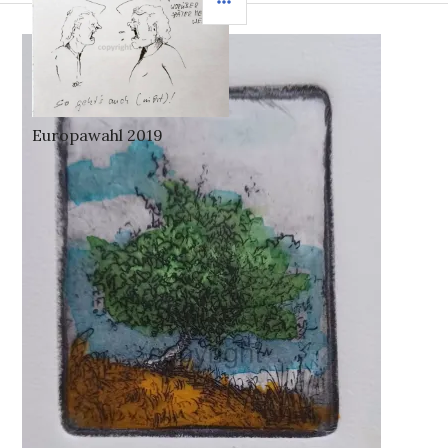
Wortspielerei
#einegesundeerde
#fürunserekinder
#joricartoon
Europawahl 2019