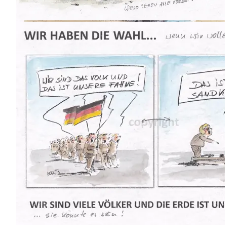
… aber nicht auf ein Land, in
Cartoon
das Du ohne dein Zutun
hineingeboren wurdest.
Man kann ihn nicht ernst nehmen
Da bleibt mir das Lachen im
Halse stecken!!! #trump
#grönland #dänemark
#landkauf #größenwahn
In der Geschichte wiederholt sich vieles…
#nochohnemilitär
#weltherrschaftderidioten
#sandkastenspiele