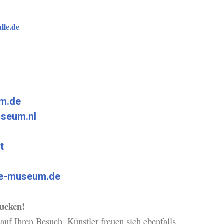
lle.de
um.de
seum.nl
t
be-museum.de
ucken!
uf Ihren Besuch. Künstler freuen sich ebenfalls,